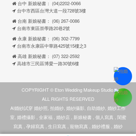
台中 新娘秘書：
(04)2202-0066
台中市西區台灣大道一段728號3樓
台南 新娘秘書：
(06) 267-0086
台南市東區崇學路20巷2號
永康 新娘秘書：
(06) 302-7799
台南市永康區中華路425號15樓之3
高雄 新娘秘書：
(07) 322-2592
高雄市三民區博愛一路30號6樓
COPYRIGHT © Eton Wedding Makeup Studio.
ALL RIGHTS RESERVED
AI婚紗試穿
婚紗照
,
拍婚紗
,
婚紗攝影
,
自助婚紗
,
婚紗工作
室
,
婚禮攝影
,
全家福
,
婚紗店
,
新娘秘書
,
個人寫真
,
閨蜜
寫真
,
孕婦寫真
,
生日寫真
,
寵物寫真
,
婚紗禮服
,
婚紗