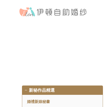
新秘作品精選
婚禮新娘秘書