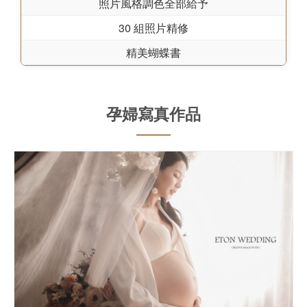
照片風格調色全部給予
30 組照片精修
精美蝴蝶書
孕婦寫真作品