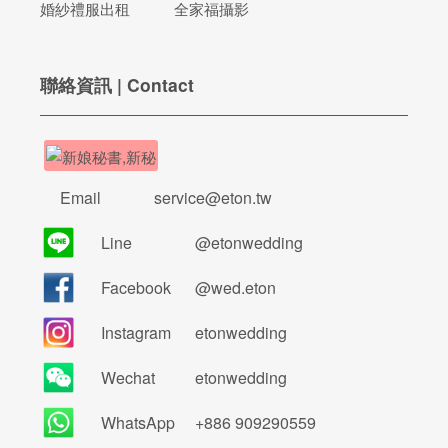
婚紗禮服出租
全家福攝影
聯絡資訊 | Contact
Email
service@eton.tw
Line
@etonwedding
Facebook
@wed.eton
Instagram
etonwedding
Wechat
etonwedding
WhatsApp
+886 909290559