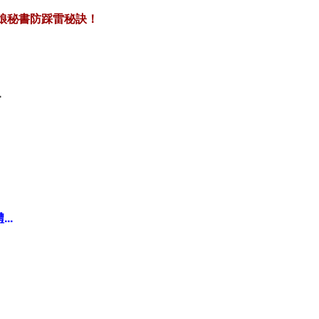
新娘秘書防踩雷秘訣！
.
..