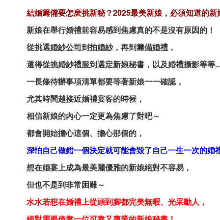
結婚籌備要怎麽挑新秘？2025最美新娘，必須知道的
新娘在舉行婚禮前容易感到焦慮真的不是沒有原因的！
從挑選
婚紗公司
到
拍婚紗
，再到
籌備婚禮
，
還得從挑
婚紗禮服
到選定
新娘秘書
，以及
婚禮攝影
等等..
一長條待辦事項清單都要等著新娘一一確認，
尤其時間越接近婚禮宴客的時候，
相信新娘的內心一定更為焦慮了對吧～
都會開始擔心這個、擔心那個的，
深怕自己做錯一個決定就可能會毀了自己一生一次的婚禮.
想在婚宴上成為最美麗優雅的新娘絕對不容易，
但也不是到非常困難～
水水若想在婚禮上從頭到腳都完美無暇、光采動人，
絕對需要倚靠一位可靠又專業的新娘秘書！