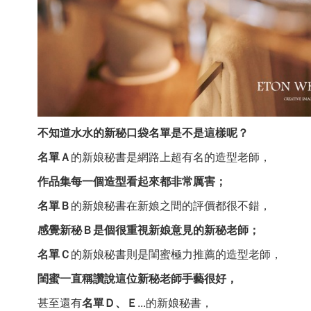
不知道水水的新秘口袋名單是不是這樣呢？
名單Ａ
的新娘秘書是網路上超有名的造型老師，
作品集每一個造型看起來都非常厲害；
名單Ｂ
的新娘秘書在新娘之間的評價都很不錯，
感覺新秘Ｂ是個很重視新娘意見的新秘老師；
名單Ｃ
的新娘秘書則是閨蜜極力推薦的造型老師，
閨蜜一直稱讚說這位新秘老師手藝很好，
甚至還有
名單Ｄ、Ｅ
...的新娘秘書，